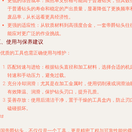
更低的综合成本
：虽然单支价格可能高于普通钻头，但其数
于普通钻头的寿命和稳定的产出质量，显著降低了更换频率
废品率，从长远看更具经济性。
更强的适应性
：从软质材料到高强度合金，一套帝爵钻头往
能应对更广泛的作业挑战。
五、使用与保养建议
再优质的工具也需正确使用与维护：
匹配转速与进给
：根据钻头直径和加工材料，选择合适的机
转速和手动压力，避免过载。
充分冷却润滑
：尤其是在加工金属时，使用切削液或润滑油
有效降温、润滑，保护钻头刃口，提升孔质。
妥善存放
：使用后清洁干净，置于干燥的工具盒内，防止刃
磕碰损坏。
##
法国帝爵钻头，不仅仅是一个工具，更是精密工程与可靠性能的