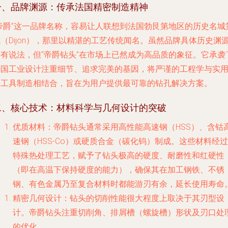
一、品牌渊源：传承法国精密制造精神
“帝爵”这一品牌名称，容易让人联想到法国勃艮第地区的历史名城
（Dijon），那里以精湛的工艺传统闻名。虽然品牌具体历史渊
各有说法，但“帝爵钻头”在市场上已然成为高品质的象征。它承袭
法国工业设计注重细节、追求完美的基因，将严谨的工程学与实
的工具制造相结合，旨在为用户提供最可靠的钻孔解决方案。
二、核心技术：材料科学与几何设计的突破
优质材料
：帝爵钻头通常采用高性能高速钢（HSS）、含钴
速钢（HSS-Co）或硬质合金（碳化钨）制成。这些材料经过
特殊热处理工艺，赋予了钻头极高的硬度、耐磨性和红硬性
（即在高温下保持硬度的能力），确保其在加工钢铁、不锈
钢、有色金属乃至复合材料时都能游刃有余，延长使用寿命
精密几何设计
：钻头的切削性能很大程度上取决于其刃型设
计。帝爵钻头注重切削角、排屑槽（螺旋槽）形状及刃口处
的优化。