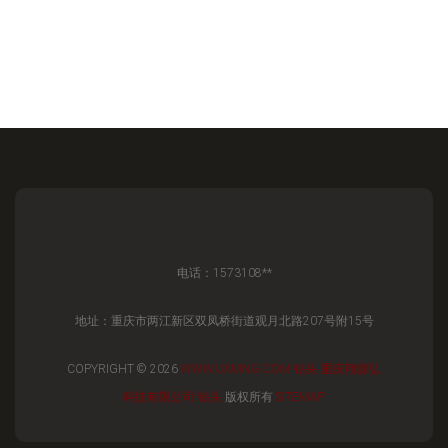
电话：1573108**
地址：重庆市两江新区双凤桥街道观月北路207号附15号
COPYRIGHT © 2026
WWW.UXMNG.COM
钻头
重庆翔源弘
科技有限公司
钻头
版权所有
SITEMAP