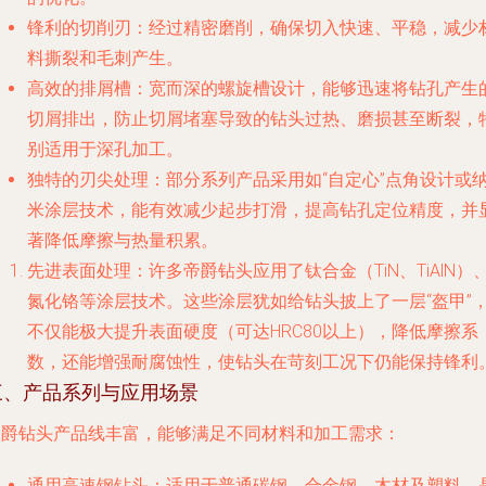
锋利的切削刃
：经过精密磨削，确保切入快速、平稳，减少
料撕裂和毛刺产生。
高效的排屑槽
：宽而深的螺旋槽设计，能够迅速将钻孔产生
切屑排出，防止切屑堵塞导致的钻头过热、磨损甚至断裂，
别适用于深孔加工。
独特的刃尖处理
：部分系列产品采用如“自定心”点角设计或
米涂层技术，能有效减少起步打滑，提高钻孔定位精度，并
著降低摩擦与热量积累。
先进表面处理
：许多帝爵钻头应用了钛合金（TiN、TiAlN）
氮化铬等涂层技术。这些涂层犹如给钻头披上了一层“盔甲”
不仅能极大提升表面硬度（可达HRC80以上），降低摩擦系
数，还能增强耐腐蚀性，使钻头在苛刻工况下仍能保持锋利
三、产品系列与应用场景
帝爵钻头产品线丰富，能够满足不同材料和加工需求：
通用高速钢钻头
：适用于普通碳钢、合金钢、木材及塑料，