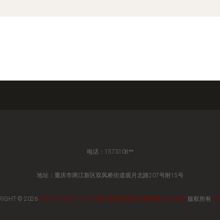
电话：1573108**
地址：重庆市两江新区双凤桥街道观月北路207号附15号
RIGHT © 2026
WWW.UXMNG.COM
钻头
重庆翔源弘科技有限公司
钻头
版权所有
SI