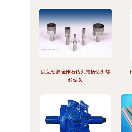
供应,创源,金刚石钻头,锥柄钻头,螺
纹钻头